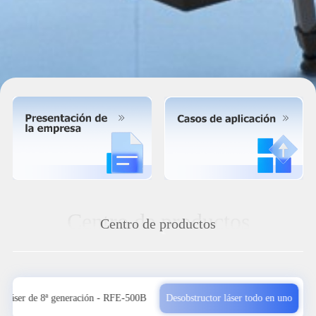
Centro de productos
Centro de productos
r láser de 8ª generación - RFE-500B
Desobstructor láser todo en uno